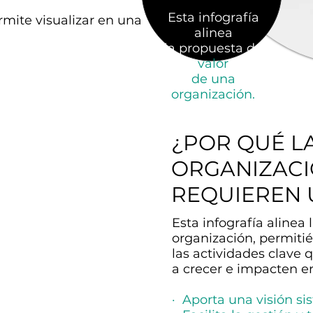
Esta infografía
rmite visualizar en una
alinea
la propuesta de
valor
de una
organización.
¿POR QUÉ L
ORGANIZAC
REQUIEREN
Esta infografía alinea
organización, permiti
las actividades clave 
a crecer e impacten e
· Aporta una visión si