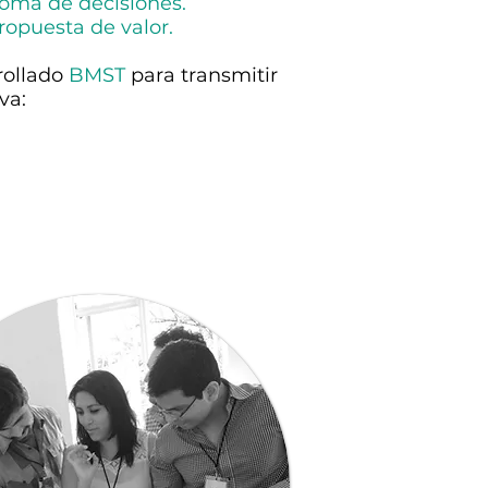
 toma de decisiones.
propuesta de valor.
rollado
BMST
para transmitir
va: