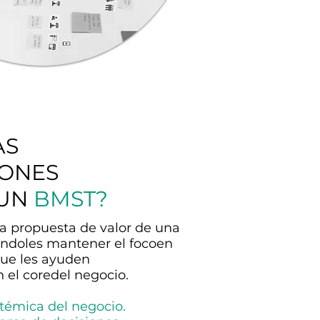
AS
IONES
 UN
BMST?
 la propuesta de valor de una
éndoles mantener el focoen
que les ayuden
n el coredel negocio.
stémica del negocio.