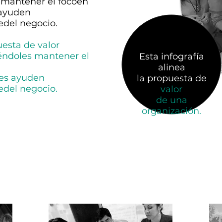
 mantener el focoen
 ayuden
redel negocio.
uesta de valor
éndoles mantener el
Esta infografía
alinea
les ayuden
la propuesta de
redel negocio.
valor
de una
organización.