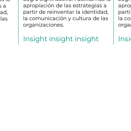
apropiación de las estrategias a
apro
s a
partir de reinventar la identidad,
parti
dad,
la comunicación y cultura de las
la c
las
organizaciones.
orga
Insight insight insight
Ins
Ver proyecto
Ver 