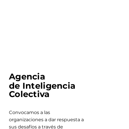
Participamos en proyectos
intersectoriales donde es
crucial consultar e integrar de
forma cuidadosa la visión de
actores de la iniciativa privada,
el gobierno y la sociedad civil.
Agencia
de Inteligencia
Colectiva
Convocamos a las
organizaciones a dar respuesta a
sus desafíos a través de