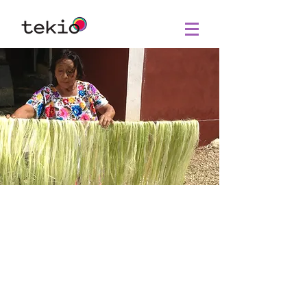
Construir respetando
nuestro corazón y el
corazón de los demás.
Guzanu’ nicusuuba diidxa
ladxidulu ne stica Binni.
(Zapoteco)